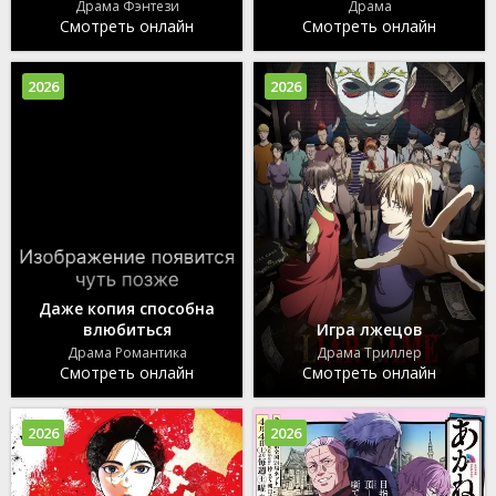
Драма Фэнтези
Драма
Смотреть онлайн
Смотреть онлайн
2026
2026
Даже копия способна
влюбиться
Игра лжецов
Драма Романтика
Драма Триллер
Смотреть онлайн
Смотреть онлайн
2026
2026