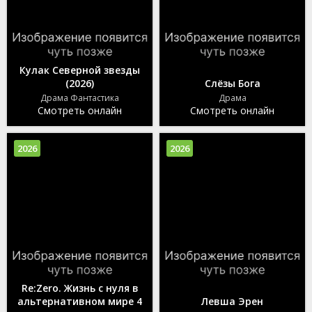
Кулак Северной звезды
(2026)
Слёзы Бога
Драма Фантастика
Драма
Смотреть онлайн
Смотреть онлайн
2026
2026
Re:Zero. Жизнь с нуля в
альтернативном мире 4
Левша Эрен