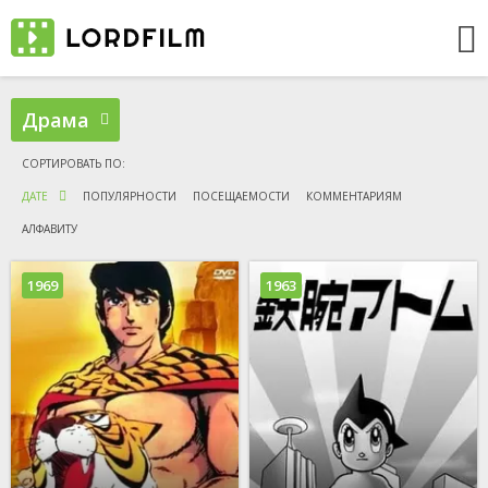
Драма
ДАТЕ
ПОПУЛЯРНОСТИ
ПОСЕЩАЕМОСТИ
КОММЕНТАРИЯМ
АЛФАВИТУ
1969
1963