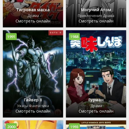
Тигровая маска
Могучий Атом
Драма
Приключения Драма
Смотреть онлайн
Смотреть онлайн
1991
1988
Гайвер II
Гурман
Ужасы Фантастика
Драма
Смотреть онлайн
Смотреть онлайн
2000
1993