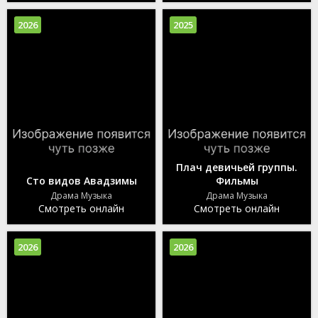
2026
2025
Плач девичьей группы.
Сто видов Авадзимы
Фильмы
Драма Музыка
Драма Музыка
Смотреть онлайн
Смотреть онлайн
2026
2026