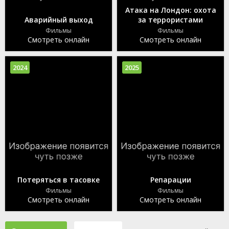
Атака на Лондон: охота
Аварийный выход
за террористами
Фильмы
Фильмы
Смотреть онлайн
Смотреть онлайн
2024
2025
Потеряться в тасовке
Репарации
Фильмы
Фильмы
Смотреть онлайн
Смотреть онлайн