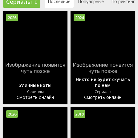
Сериалы
Последние
Популярные
По рейтингу
2026
2024
Никто не будет скучать
Уличные коты
по нам
Сериалы
Сериалы
Смотреть онлайн
Смотреть онлайн
2026
2019