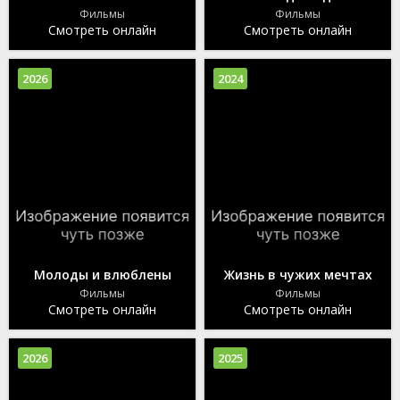
Фильмы
Фильмы
Смотреть онлайн
Смотреть онлайн
2026
2024
Молоды и влюблены
Жизнь в чужих мечтах
Фильмы
Фильмы
Смотреть онлайн
Смотреть онлайн
2026
2025