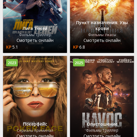
Пункт назначения: Узы
Лига теней
крови
Фильмы Триллер
Фильмы Ужасы
Смотреть онлайн
Смотреть онлайн
5.1
6.8
2023
2025
Покерфейс
Опустошение
Сериалы Криминал
Фильмы Триллер
Смотреть онлайн
Смотреть онлайн