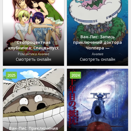
Ван-Пис: Запись
Стопроцентная
приключений доктора
клубничка: Спецвыпуск
Чоппера —
Романтика Аниме
Аниме
Смотреть онлайн
Смотреть онлайн
2025
2024
Ван-Пис: Приключения