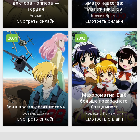
доктора Чоппера —
Ямато навсегда:
Гордая
Мятежник 3199
Аниме
Боевик Драма
Смотреть онлайн
Смотреть онлайн
2004
2002
Махороматик: Ещё
больше прекрасного!
Зона восемьдесят восемь
Спецвыпуск
Боевик Драма
Комедии Романтика
Смотреть онлайн
Смотреть онлайн