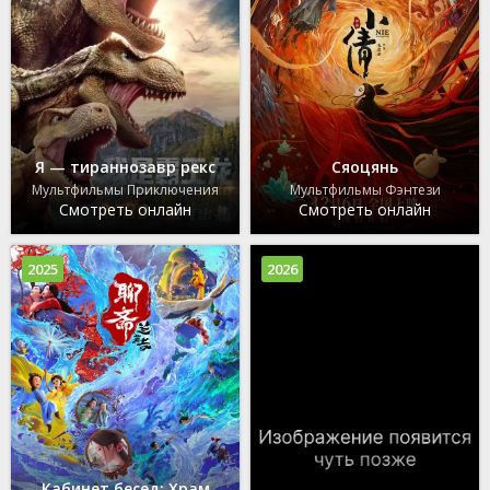
Я — тираннозавр рекс
Сяоцянь
Мультфильмы Приключения
Мультфильмы Фэнтези
Смотреть онлайн
Смотреть онлайн
2025
2026
Кабинет бесед: Храм