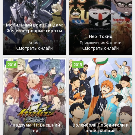
Мобильный воин Гандам:
Железнокровные сироты
—
Нео-Токио
Аниме
Приключения Фэнтези
Смотреть онлайн
Смотреть онлайн
2016
2015
Инадзума 11: Внешний
Волейбол!! Победители и
код
проигравшие