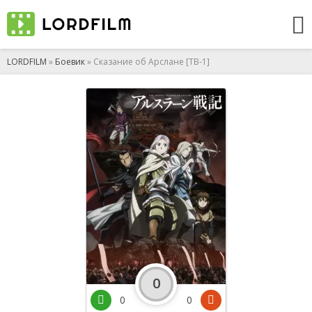
LORDFILM
»
Боевик
» Сказание об Арслане [ТВ-1]
0
0
0