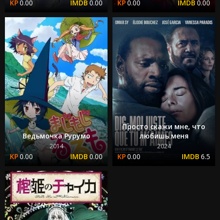
0.00
0.00
0.00
0.00
Просто скажи мне, что
Ведьмочка Рурумо
любишь меня
2014
2024
0.00
0.00
0.00
6.5