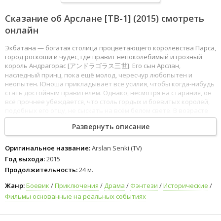
Сказание об Арслане [ТВ-1]
(2015) смотреть
онлайн
Экбатана — богатая столица процветающего королевства Парса,
город роскоши и чудес, где правит непоколебимый и грозный
король Андрагорас [アンドラゴラス三世]. Его сын Арслан,
наследный принц, пока ещё молод, чересчур любопытен и
неопытен. Юноша прикладывает все усилия, чтобы когда-нибудь
стать достойным правителем. Однако, несмотря на старания, он
всё прочнее убеждается, что столь гордых и боевитых королей,
подобных его отцу, не сыскать на всём белом свете. В возрасте
четырнадцати лет Арслан отправляется в свой первый военный
Развернуть описание
поход и на поле брани, пропитанном кровью и пеплом,
становится свидетелем неприятной картины: могущественный
король, его непобедимый отец, став жертвой подлого заговора,
Оригинальное название:
Arslan Senki (TV)
впервые склоняет голову перед врагом. Битва проиграна,
Год выхода:
2015
столица пала под натиском коварных захватчиков. Кажется, всё
Продолжительность:
24 м.
потеряно. Но тут Арслан понимает, что он не абы кто, а сын
своего отца, сильного и бесстрашного человека. Едва избежав
Жанр:
Боевик
/
Приключения
/
Драма
/
Фэнтези
/
Исторические
/
бесславной смерти, принц собирает волю в кулак и, заручившись
Фильмы основанные на реальных событиях
поддержкой преданного королевству солдата Дариуна [ダリュー
ン], отправляется в путешествие по истощённой войной
разграбленной стране. В странствиях он встречает разных